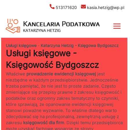
Skip
513171620
kasia.hetzig@wp.pl
to
content
Main
Menu
Usługi księgowe
-
Katarzyna Hetzig - Księgowa Bydgoszcz
Usługi księgowe -
Księgowość Bydgoszcz
Właściwe
prowadzenie ewidencji księgowej
jest
niezbędne w każdym przedsiębiorstwie. Jednocześnie
trzeba pamiętać, że nie jest to proste zadanie. Często
zmieniające się przepisy prawne z zakresu księgowość i
podatków oraz ogromny zakres tematyczny to czynniki,
które sprawiają, że opanowanie ewidencji księgowej
stanowi poważne wyzwanie. To właśnie dlatego warto
zdecydować się na profesjonalną, zewnętrzną usługę z
zakresu
księgowość dla firm
. Dzięki temu przedsiębiorca
może uzyskać fachowe wsparcie ze strony