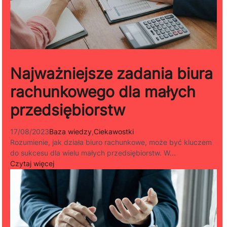
Najważniejsze zadania biura
rachunkowego dla małych
przedsiębiorstw
17/08/2023
Baza wiedzy
,
Ciekawostki
Rozumienie, jak działa biuro rachunkowe, może być kluczem
do sukcesu dla wielu małych przedsiębiorstw. W...
Czytaj więcej