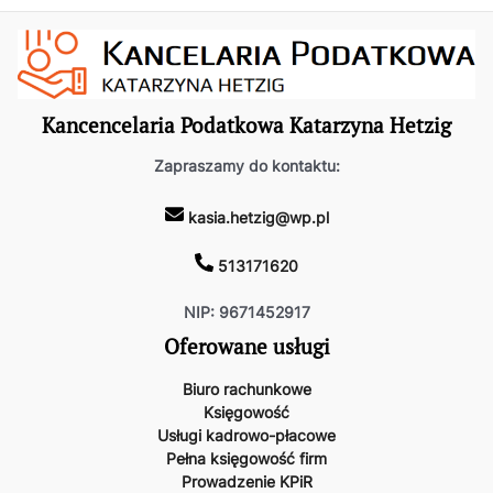
Kancencelaria Podatkowa Katarzyna Hetzig
Zapraszamy do kontaktu:
kasia.hetzig@wp.pl
513171620
NIP: 9671452917
Oferowane usługi
Biuro rachunkowe
Księgowość
Usługi kadrowo-płacowe
Pełna księgowość firm
Prowadzenie KPiR